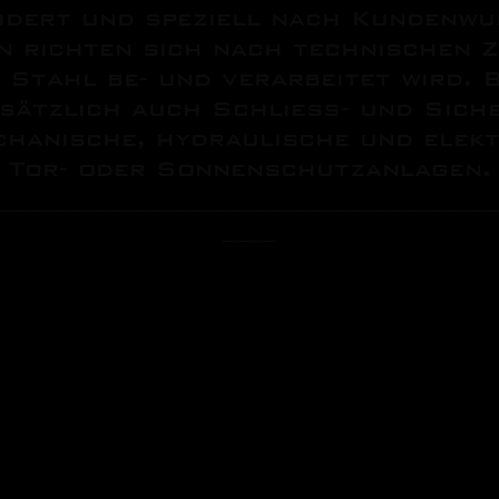
dert und speziell nach Kundenwu
n richten sich nach technischen 
 Stahl be- und verarbeitet wird. 
sätzlich auch Schließ- und Sich
echanische, hydraulische und elek
Tor- oder Sonnenschutzanlagen.
______________________________________
____
n:
- und Stahlkonstruktionen​
(CNC, Säge, Bohranlage)
ächen
 von Konstruktionen und Bauteilen
uteilen und Baugruppen