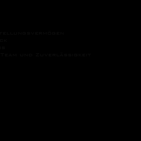
derungen:
stellungsvermögen
ck
nis
Team und Zuverlässigkeit
tigkeiten mit Eigenverantwortung
chniken
eidungen
a in einem engagierten Team
glichkeiten