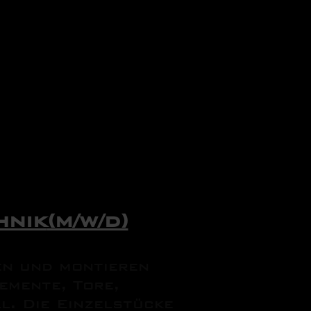
hnik
(m/w/d)
en und montieren
emente, Tore,
. Die Einzelstücke