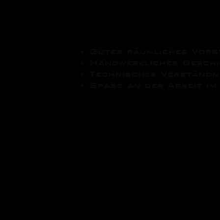
Unsere Anfor
Gutes räumliches Vor
Handwerkliches Geschi
Technisches Verständ
Spaß an der Arbeit im 
Wir bieten:
Abwechslungsreiche Tä
Moderne Anwendungste
Arbeits- und Schutzkl
Ein gutes Betriebsklim
Interne Fortbildungsmö
Firmenausflüge
Fitnessstudio