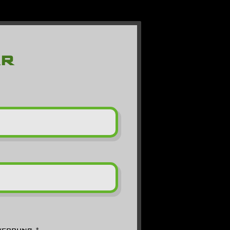
r
werbung