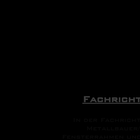
Fachrich
In der Fachrich
Metallbauer/
Fensterrahmen und