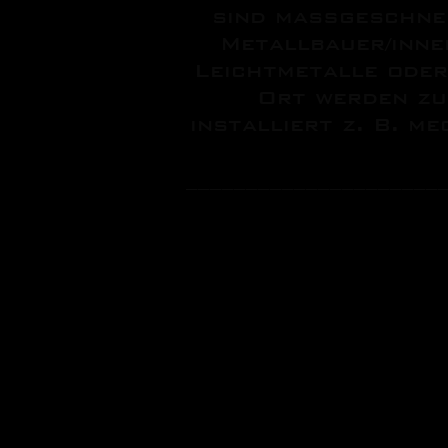
sind maßgeschnei
Metallbauer/inne
Leichtmetalle oder
Ort werden zu
installiert z. B. m
_____________________
Deine Aufgabe
Herstellen von Metall
Umgang mit Maschinen 
Behandeln von Oberfl
Montage und Demontage
Transportieren von Ba