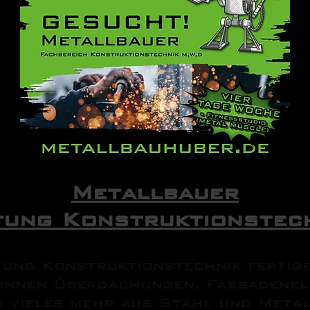
Metallbauer
tung Konstruktionstec
tung Konstruktionstechnik fertig
innen Überdachungen, Fassadenel
 vieles mehr aus Stahl und Metall