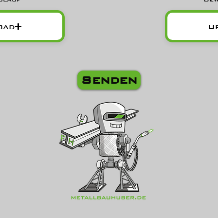
oad
U
Senden